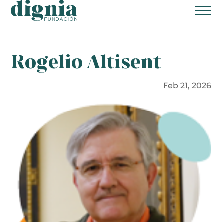
Home
Rogelio Altisent
Fundación Dignia
¿Quiénes somos?
Feb 21, 2026
¿Qué ofrecemos?
Transparencia
Glosario
Proyectos
Colabora
Donación