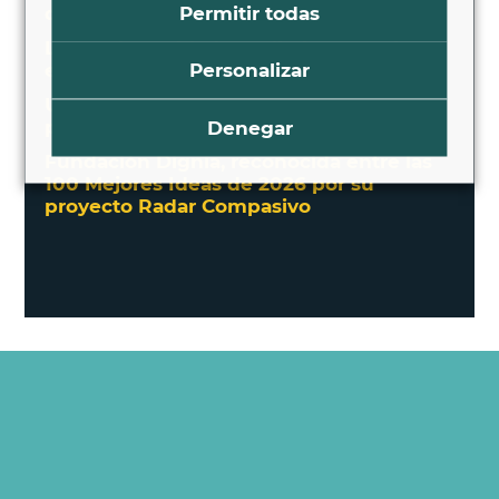
Permitir todas
de Bioética de España
Lo que los cuidados paliativos pueden
Personalizar
enseñar a la IA
Un paso más hacia una España con
Denegar
pediatras paliativos en cada comunidad
Fundación Dignia, reconocida entre las
100 Mejores Ideas de 2026 por su
proyecto Radar Compasivo