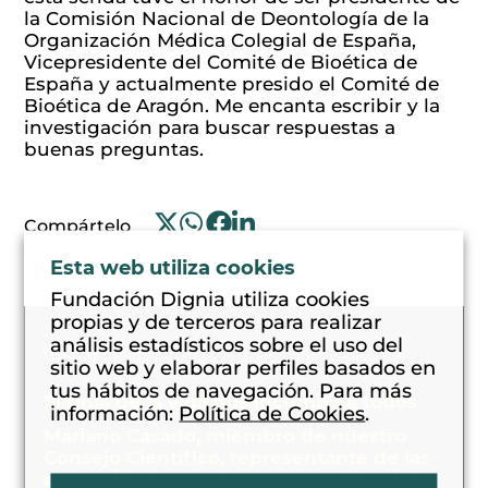
la Comisión Nacional de Deontología de la
Organización Médica Colegial de España,
Vicepresidente del Comité de Bioética de
España y actualmente presido el Comité de
Bioética de Aragón. Me encanta escribir y la
investigación para buscar respuestas a
buenas preguntas.
Compártelo
Esta web utiliza cookies
Fundación Dignia utiliza cookies
propias y de terceros para realizar
análisis estadísticos sobre el uso del
ÚLTIMOS POSTS
sitio web y elaborar perfiles basados en
tus hábitos de navegación. Para más
El final de la vida nos incumbe a todos
información:
Política de Cookies
.
Mariano Casado, miembro de nuestro
Consejo Científico, representante de las
comunidades autónomas en el Comité