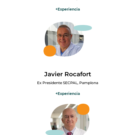
+
Experiencia
Especialista en Anestesiología y Reanimación, se incorporó al
desarrollo de los cuidados paliativos en España a finales de los años
ochenta. Fue socio fundador, presidente y socio de honor de la
SECPAL, impulsando su expansión y la formación en España e
Iberoamérica. Ha colaborado con la Consejería de Sanidad de
Canarias, presidido el Colegio Oficial de Médicos de Las Palmas y la
Comisión Central de Deontología de la OMC. Hasta su jubilación
fue profesor asociado de Cuidados Paliativos en la Universidad de
Las Palmas de Gran Canaria.
Javier Rocafort
Ex Presidente SECPAL, Pamplona
+
Experiencia
Médico de familia con formación internista, inició su trayectoria en
cuidados paliativos junto al pionero Jesús Viguria, poniendo en
marcha el primer equipo domiciliario en Navarra. Ha sido
coordinador del programa regional de Extremadura, director
médico del Hospital Centro de Cuidados Laguna y presidente de
SECPAL. Participó en la Estrategia Nacional de Cuidados Paliativos.