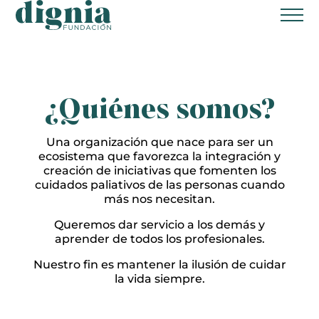
Home
Fundación Dignia
¿Quiénes somos?
¿Quiénes somos?
Una organización que nace para ser un
¿Qué ofrecemos?
ecosistema que favorezca la integración y
creación de iniciativas que fomenten los
Transparencia
cuidados paliativos de las personas cuando
más nos necesitan.
Glosario
Queremos dar servicio a los demás y
aprender de todos los profesionales.
Proyectos
Nuestro fin es mantener la ilusión de cuidar
Colabora
la vida siempre.
Donación