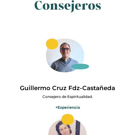
Consejeros
trascendencia que he conocido. Me ha cautivado la bioética
académica que he enseñado como profesor titular de la
Universidad de Zaragoza, donde he dirigido la Cátedra de
Profesionalismo y Ética Clínica. En esta senda tuve el honor de ser
presidente de la Comisión Nacional de Deontología de la
Organización Médica Colegial de España, Vicepresidente del
Comité de Bioética de España y actualmente presido el Comité de
Bioética de Aragón. Me encanta escribir y la investigación para
buscar respuestas a buenas preguntas.
Guillermo Cruz Fdz-Castañeda
Consejero de Espiritualidad.
+
Experiencia
Sacerdote de la diócesis de Madrid. Mi experiencia como párraco
durante 19 años me ha permitido conocer la realidad familiar de la
enfermedad. Consiliario de la hospitalidad de Lourdes desde el año
2014, donde he ido creciendo en el mundo del acompañamiento.