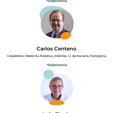
+
Experiencia
Especialista en Medicina Legal y Forense, ejerce como médico
forense desde hace más de 35 años. Su experiencia le ha permitido
abordar la muerte y el sufrimiento desde una perspectiva médico-
legal y ética. Ha sido profesor en la Facultad de Medicina de la
Universidad de Extremadura y destaca la importancia de los
recursos legales y deontológicos en la práctica médica. Sus
aportaciones se centran en los aspectos jurídico-éticos del final de
la vida.
Carlos Centeno
Catedrático Medicina Paliativa. Atlantes. U. de Navarra, Pamplona
+
Experiencia
Médico especialista en cuidados paliativos y profesor en la Facultad
de Medicina de la Universidad de Navarra. Dirige el Observatorio
Global ATLANTES, centro colaborador de la OMS dedicado al
desarrollo de los cuidados paliativos en el mundo. Compagina
docencia, investigación y trabajo clínico, con especial dedicación a
formar a futuros profesionales y promover el acceso universal a
una atención paliativa de calidad.