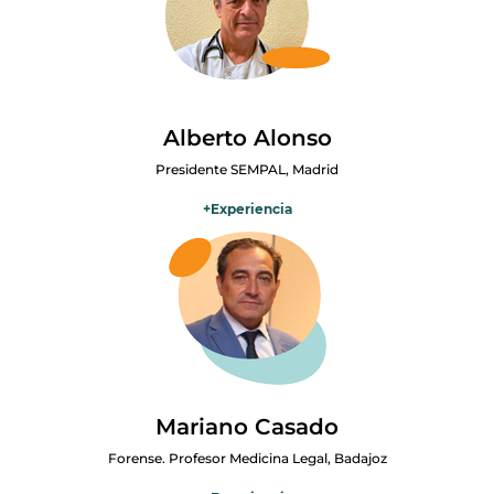
revisor en publicaciones científicas internacionales. Profesor
asociado desde 2009, ha participado en numerosos programas
docentes y másteres. Autor de múltiples publicaciones y
ponencias, se ha especializado en comunicación clínica, bioética,
investigación oncológica e inteligencia artificial aplicada a la salud.
Alberto Alonso
Presidente SEMPAL, Madrid
+
Experiencia
Ha orientado su trayectoria profesional a los cuidados paliativos,
convencido de la necesidad de ampliar los fines de la medicina
hacia el cuidado integral del paciente en fases avanzadas. Combina
atención clínica, docencia e investigación, promoviendo una
medicina centrada en la persona, el alivio del sufrimiento y la
calidad de vida hasta el final. Su trabajo contribuye al desarrollo y
difusión de un modelo asistencial basado en el acompañamiento y
la dignidad del paciente.
Mariano Casado
Forense. Profesor Medicina Legal, Badajoz