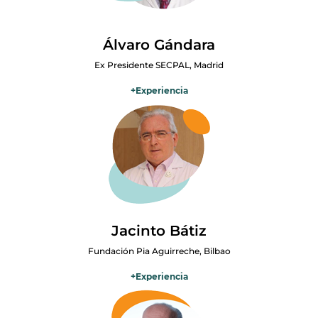
Actualmente es médico adjunto en el Hospital San Juan de Dios de
Pamplona, codirige la Cátedra UFV–Fundación Pía Aguirreche y es
subdirector de Medicina Paliativa.
Álvaro Gándara
Ex Presidente SECPAL, Madrid
+
Experiencia
Médico especializado en cuidados paliativos, con Máster en
Medicina Paliativa por la Universidad Autónoma de Madrid y
Máster en Bioética y Biojurídica por la Universidad Rey Juan Carlos.
Fue co-director del Máster de Medicina Paliativa de la UAM y
coordinador de la Unidad de Cuidados Paliativos del Hospital
Universitario Fundación Jiménez Díaz (Madrid). Ha formado parte
del Comité de Bioética de España y fue presidente de la Sociedad
Española de Cuidados Paliativos (SECPAL), contribuyendo al
desarrollo y la formación en cuidados paliativos en España.
Jacinto Bátiz
Fundación Pia Aguirreche, Bilbao
+
Experiencia
Durante más de 30 años lideró la Unidad de Cuidados Paliativos del
Hospital San Juan de Dios de Santurce. Actualmente dirige el