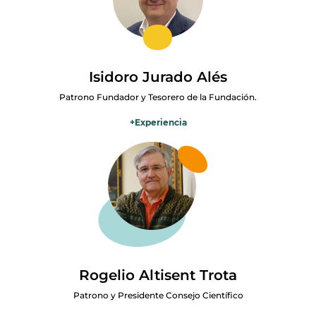
cabo de forma exitosa distintos proyectos transformacionales. Mi
experiencia como gestor nos debe ayudar a acercar y desarrollar
un modelo sostenible integral para que los Cuidados Paliativos
lleguen a toda la sociedad española. Tengo experiencia asistencial
como voluntario durante más de 20 años en acompañamiento a
Isidoro Jurado Alés
personas necesitadas en distintos campos.
Patrono Fundador y Tesorero de la Fundación.
+
Experiencia
Licenciado en Ciencias Económicas y Empresariales por la
Universidad Autónoma de Madrid. Con una trayectoria profesional
de más de 30 años ligada a la auditoria y el control de gestión
como ejecutivo de sociedades cotizadas en IBERDROLA e INDRA.
Soy miembro del Consejo Asesor de la Hermandad de Salutación y
Patrocinio de Málaga.
Rogelio Altisent Trota
Patrono y Presidente Consejo Científico