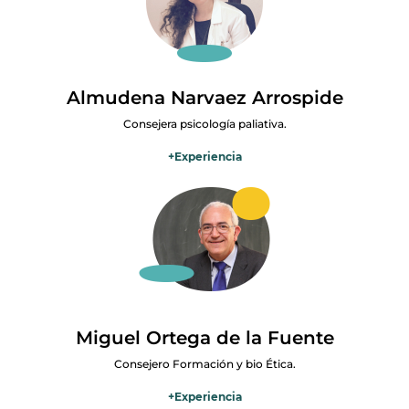
Actualmente ejerzo de director espiritual en el seminario de
Madrid.
Almudena Narvaez Arrospide
Consejera psicología paliativa.
+
Experiencia
Licenciada en Psicología por la UCM de Madrid y con Máster en
Psicooncología y Cuidados Paliativos. Mi trayectoria profesional en
este campo es de más de 20 años. Actualmente, coordino la
Unidad de Psicooncología del Hospital Universitario 12 de Octubre
de Madrid.
Miguel Ortega de la Fuente
Consejero Formación y bio Ética.
+
Experiencia