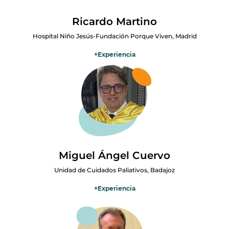
Ricardo Martino
Hospital Niño Jesús-Fundación Porque Viven, Madrid
+
Experiencia
Pediatra especializado en cuidados paliativos pediátricos.
Desarrolla su labor asistencial en el Hospital Infantil Universitario
Niño Jesús de Madrid y está vinculado a iniciativas dedicadas al
acompañamiento de niños con enfermedades graves y a sus
familias. Participa activamente en la formación y sensibilización
sobre cuidados paliativos pediátricos, promoviendo una atención
centrada en la calidad de vida, el alivio del sufrimiento y el
acompañamiento integral del niño y su entorno familiar.
Miguel Ángel Cuervo
Unidad de Cuidados Paliativos, Badajoz
+
Experiencia
Especialista en Medicina Interna, desarrolla su labor en el Equipo de
Cuidados Paliativos de Badajoz. Doctor por la Universidad de
Zaragoza, ha dirigido la revista Medicina Paliativa y colabora como