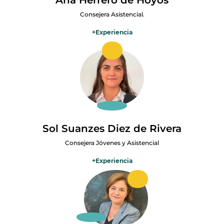
Consejera Asistencial.
+
Experiencia
Grado en fisioterapia, licenciada en Administración y Dire empresas
(ADE), actual presidenta neurología colegio fisioterapeutas Madrid.
Experta en neurorrehabilitación ayudo y acompaño a pacientes
con enfermedades neurológicas minoritarias para mejorar su
calidad de vida y la de sus familias. Lo hago mediante la gestión
ética de donaciones filantrópicas, que ayuden a potenciar su
investigación, las haga más visibles y doten de cualquier tipo de
ayuda necesaria para pacientes y familias.
Sol Suanzes Diez de Rivera
Consejera Jóvenes y Asistencial
+
Experiencia
Hace poco más de 10 años descubrí la bonita vocación del cuidado
que me llevó a estudiar enfermería. Una profesión dinámica y de
constante aprendizaje centrada en la persona que sufre y en su
entorno. Trabajo desde 2017 en la Clínica Universidad de Navarra
donde atiendo a pacientes de muchas especialidades entre las que