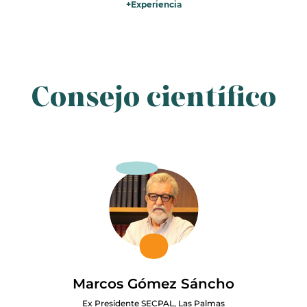
+
Experiencia
Me especialicé en medicina de familia y comunidad, y en este
campo he trabajado 40 años en la sanidad pública. Pronto
descubrí la grandeza de estar junto a los pacientes y sus familias en
la fase paliativa de la enfermedad. Puse mi granito de arena en la
fundación de la SECPAL, uno de los proyectos con más
Consejo científico
trascendencia que he conocido. También me ha cautivado la
bioética académica que he enseñado como profesor titular de la
Universidad de Zaragoza. Me encanta escribir y la investigación
para buscar respuestas a buenas preguntas.
Marcos Gómez Sáncho
Ex Presidente SECPAL, Las Palmas