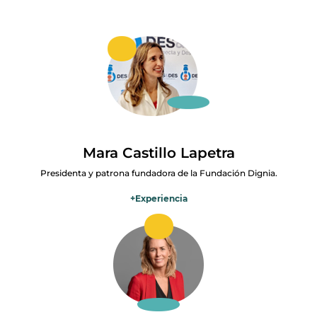
Mara Castillo Lapetra
Presidenta y patrona fundadora de la Fundación Dignia.
+
Experiencia
He trabajado como enfermera hospitalaria, enfermera escolar y en
la Fundación Mashumano. En el año 2011 decidí fundar Desconecta
y Descansa para poder ofrecer los servicios de enfermería a
domicilio. Gracias a su experiencia de estos años, he sido más
consciente de la necesidad de fomentar y ofrecer unos cuidados
paliativos profesionales y basados en la defensa de la dignidad de la
persona.