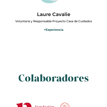
Laure Cavalie
Voluntaria y Responsable Proyecto Casa de Cuidados
+
Experiencia
Laure Cavalié Licenciada en empresariales en EMLyon y en Icade.
He trabajado en el sector financiero unos 15 años antes de
reconvertirme y lanzarme en unos proyectos empresariales estos
últimos 3 años. Actualmente trabajo en una consultoría que da
acceso a las empresas a expertos e interim managers, de los cuales
muchos son perfiles "seniors activos" interesantísimos y que
añaden mucho valor a los proyectos. Soy voluntaria en un hospital
en Madrid, visitando a personas mayores cada semana, lo cual me
Colaboradores
encanta.