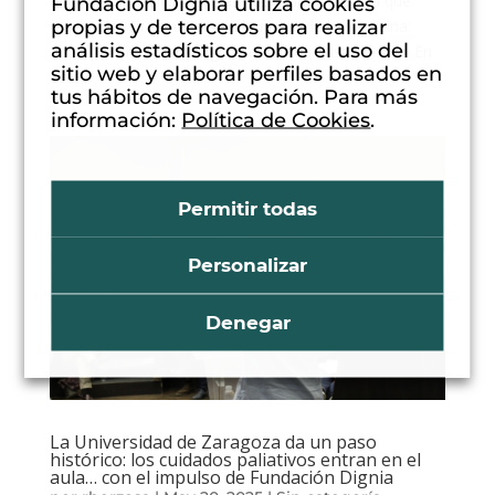
reivindicar y visibilizar una especialidad médica que
Fundación Dignia utiliza cookies
propias y de terceros para realizar
representa la esencia más humana de la medicina:
análisis estadísticos sobre el uso del
acompañar, aliviar y dignificar la vida hasta el final. En
sitio web y elaborar perfiles basados en
este...
tus hábitos de navegación. Para más
información:
Política de Cookies
.
Permitir todas
Personalizar
Denegar
La Universidad de Zaragoza da un paso
histórico: los cuidados paliativos entran en el
aula… con el impulso de Fundación Dignia