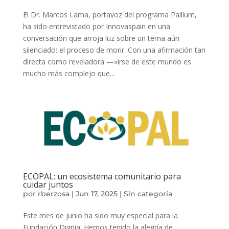
El Dr. Marcos Lama, portavoz del programa Pallium,
Voluntariado
ha sido entrevistado por Innovaspain en una
conversación que arroja luz sobre un tema aún
Noticias
silenciado: el proceso de morir. Con una afirmación tan
Contacto
directa como reveladora —»irse de este mundo es
mucho más complejo que...
Dona ahora
ECOPAL: un ecosistema comunitario para
cuidar juntos
por
rberzosa
|
Jun 17, 2025
|
Sin categoría
Este mes de junio ha sido muy especial para la
Fundación Dignia. Hemos tenido la alegría de