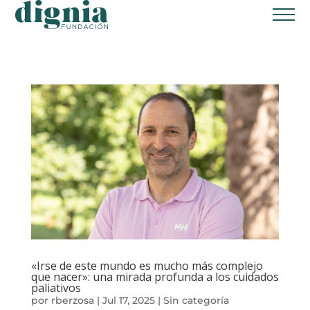
Home
Fundación Dignia
¿Quiénes somos?
¿Qué ofrecemos?
Transparencia
Glosario
Proyectos
«Irse de este mundo es mucho más complejo
Colabora
que nacer»: una mirada profunda a los cuidados
paliativos
por
rberzosa
|
Jul 17, 2025
|
Sin categoría
Donación