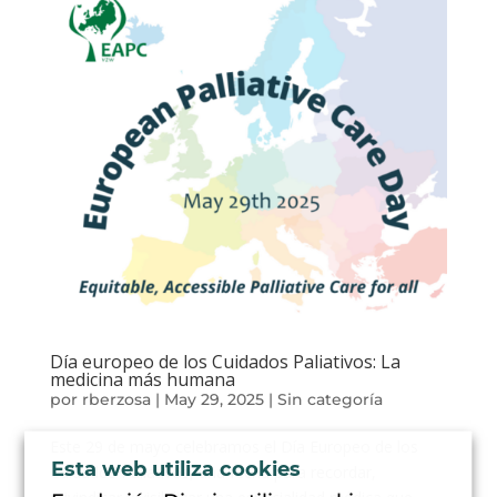
Día europeo de los Cuidados Paliativos: La
medicina más humana
por
rberzosa
|
May 29, 2025
|
Sin categoría
Este 29 de mayo celebramos el Día Europeo de los
Esta web utiliza cookies
Cuidados Paliativos, una fecha para recordar,