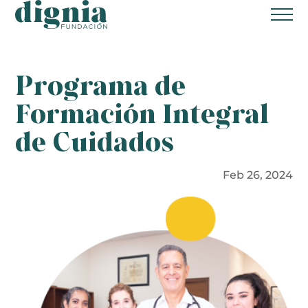
Home
Programa de
Fundación Dignia
Formación Integral
¿Quiénes somos?
de Cuidados
¿Qué ofrecemos?
Feb 26, 2024
Transparencia
Glosario
Proyectos
Colabora
Donación